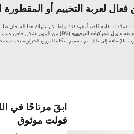
عال لعربة التخييم أو المقطورة 
سخان Lavaner 12 فولت هو سخان قوي وفعال من الفولاذ المقاوم ل
دفئة بديزل للمركبات الترفيهية (RV)
من المهم بشكل خاص عندما ت
ة. بالإضافة إلى ذلك، تم تصميم سخّاننا لتوزيع الحرارة، بحيث يس
فولت موثوق