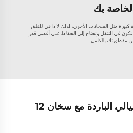
الخاصة بك
لصدأ بقوة 150 واط. لا يستهلك هذا السخان طاقة كبيرة مثل السخانات الأخرى، لذلك لا داعي للقلق
كون في التنقل وتحتاج إلى الحفاظ على أقصى قدر
خن مقطورتك بالكامل.
ابقَ مرتاحًا في الليالي الباردة مع سخان 12