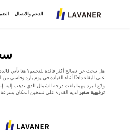
الدعم والاتصال
الضم
سخان 12 فو
على البقاء دافئًا أثناء القيادة في يوم بارد وقاسي من ا
ودّع البرد مهما بلغت درجة الشمال الذي تذهب إليه! إنه
ترفيهية صغير
لديه القدرة على تسخين المكان بسرعة، لذا لن تضط