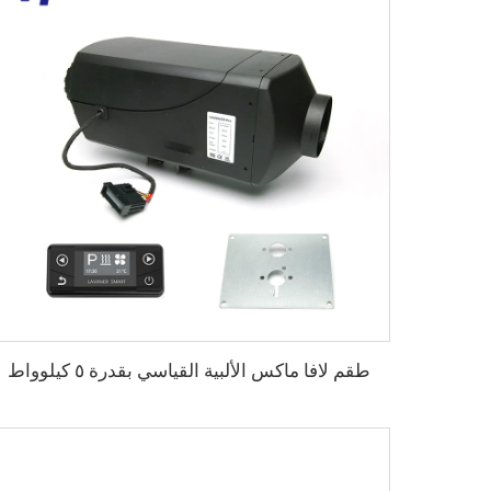
طقم لافا ماكس الألبية القياسي بقدرة ٥ كيلوواط