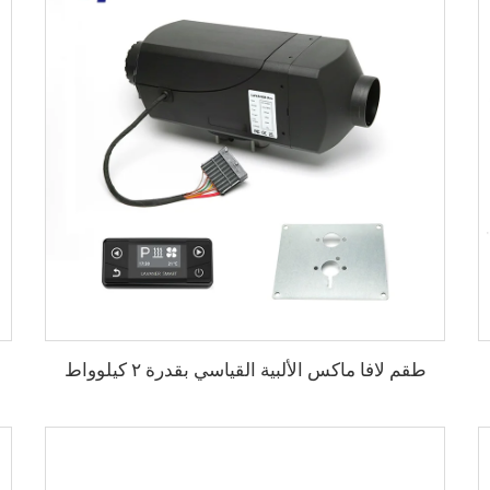
طقم لافا ماكس الألبية القياسي بقدرة ٢ كيلوواط