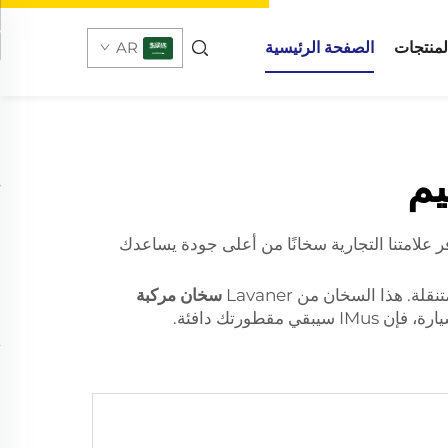
لمنتجات
الصفحة الرئيسية
AR
ائح أكثر فائدة للتخييم؟ هنا تأتي فائدة وجود سخان لسيارتك الكهربائية بجهد 12 فولت! في Lavaner، توفر علامتنا التجارية سخانًا من أعلى جودة يساعدك
 هذا السخان من Lavaner
سخان مركبة
ورتك دافئة.