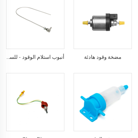
مضخة وقود هادئة
أنبوب استلام الوقود - للسيارة والشاحنة