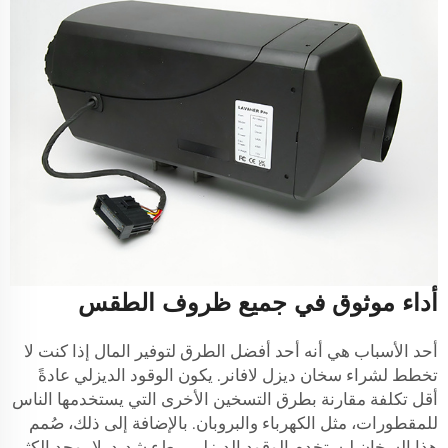
أداء موثوق في جميع ظروف الطقس
أحد الأسباب هي أنه أحد أفضل الطرق لتوفير المال إذا كنت لا
تخطط لشراء سخان ديزل لافانر. يكون الوقود الديزلي عادةً
أقل تكلفة مقارنة بطرق التسخين الأخرى التي يستخدمها الناس
للمقطورات، مثل الكهرباء والبروبان. بالإضافة إلى ذلك، صُمم
هذا السخان ليستخدم الوقود الديزلي ببطء شديد. لا يوجد الكثير