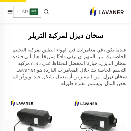
AR
سخان ديزل لمركبة التريلر
عندما تكون في مغامراتك في الهواء الطلق بمركبة التخييم
الخاصة بك، من المهم أن تبقى دافئًا ومريحًا. هنا تأتي فائدة
سخان الديزل. خيارنا المفضل للحفاظ على دفء مركبة
التخييم الخاصة بك خلال المغامرات الباردة هو Lavaner
سخان ديزل
. من المفترض أن يعمل بشكل جيد، ويوفّر لك
بعض المال، ويستمر لفترة طويلة