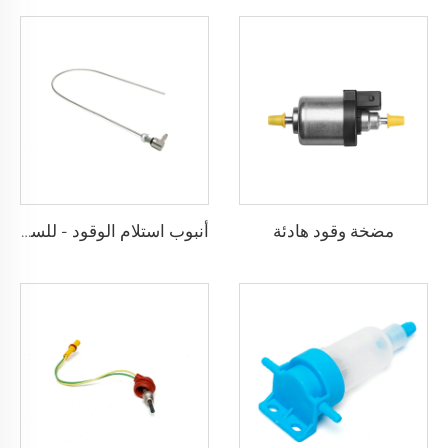
مضخة وقود هادئة
أنبوب استلام الوقود - للسيارة والشاحنة