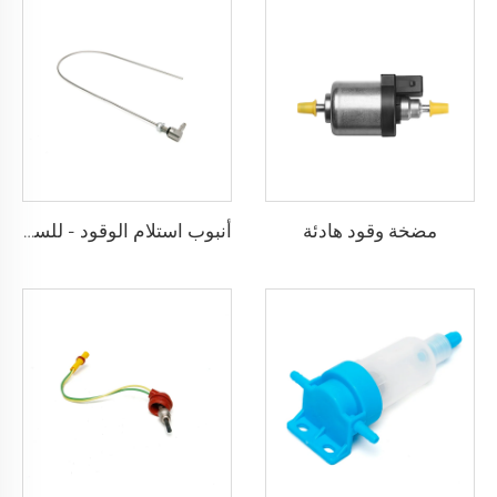
مضخة وقود هادئة
أنبوب استلام الوقود - للسيارة والشاحنة