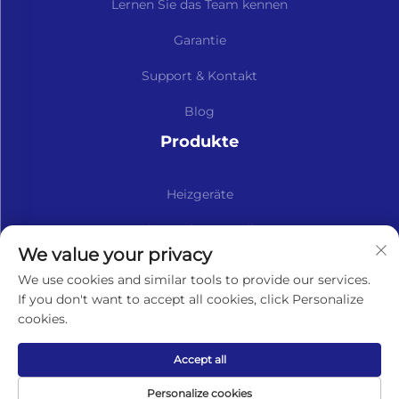
Lernen Sie das Team kennen
Garantie
Support & Kontakt
Blog
Produkte
Heizgeräte
Kits Und Ersatzteile
We value your privacy
Abonnieren Sie unseren Newsletter
We use cookies and similar tools to provide our services.
If you don't want to accept all cookies, click Personalize
cookies.
Abonnieren
Accept all
Copyright © Lavaner (Beijing) Trading Co.,Ltd. Alle
Personalize cookies
Rechte vorbehalten -
Datenschutzrichtlinie