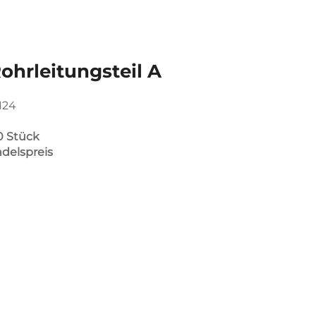
ohrleitungsteil A
124
0 Stück
ndelspreis