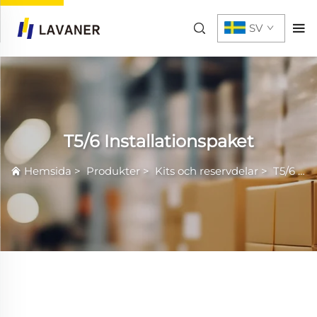
SV
T5/6 Installationspaket
Hemsida
>
Produkter
>
Kits och reservdelar
>
T5/6 Installationspaket