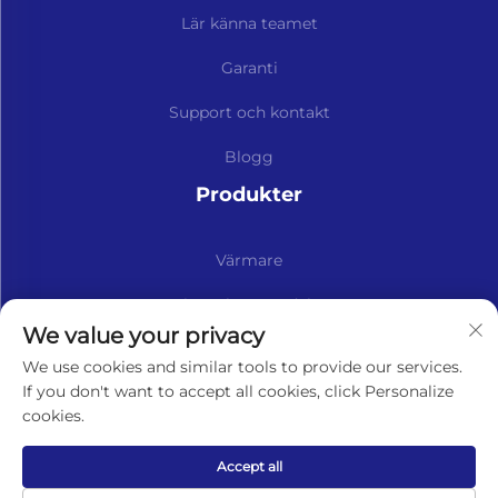
Lär känna teamet
Garanti
Support och kontakt
Blogg
Produkter
Värmare
Kits och reservdelar
We value your privacy
Prenumerera på vår nyhetsbrev
We use cookies and similar tools to provide our services.
If you don't want to accept all cookies, click Personalize
cookies.
Prenumerera
Accept all
Copyright © Lavaner (Beijing) Trading Co., Ltd. All rights