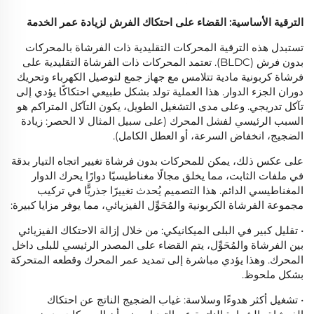
الترقية الأساسية: القضاء على احتكاك الفرش لزيادة عمر الخدمة
تستبدل هذه الترقية المحركات التقليدية ذات الفرشاة بالمحركات
بدون فرش (BLDC). تعتمد المحركات ذات الفرشاة التقليدية على
فرشاة كربونية مادية تتلامس مع جهاز جمع لتوصيل الكهرباء وتحريك
دوران الجزء الدوار. هذا العملية تولد بشكل طبيعي احتكاكًا يؤدي إلى
تآكل تدريجي. وعلى مدى التشغيل الطويل، يكون التآكل المتراكم هو
السبب الرئيسي لفشل المحرك (على سبيل المثال لا الحصر: زيادة
الضجيج، انخفاض السرعة، أو العطل الكامل).
على عكس ذلك، يمكن للمحركات بدون فرشاة تغيير اتجاه التيار بدقة
في ملفات الثابت، مما يخلق مجالًا مغناطيسيًا دوارًا يحرك الدوار
المغناطيسي الدائم. هذا التصميم يُحدث تغييرًا جذريًّا في تركيب
مجموعة الفرشاة الكربونية والمُحَوِّل الفيزيائي، مما يوفر مزايا كبيرة:
• تقليل كبير في البلى الميكانيكي: من خلال إزالة الاحتكاك الفيزيائي
بين الفرشاة والمُحَوِّل، يتم القضاء على المصدر الرئيسي للبلى داخل
المحرك. وهذا يؤدي مباشرة إلى تمديد عمر المحرك وقطعه المتحركة
بشكل ملحوظ.
• تشغيل أكثر هدوءًا وسلاسة: غياب الضجيج الناتج عن احتكاك