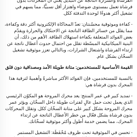
الفرشاة والشرارة الناتجة عن التبديل يعني أن المحركات بدون
فرشاة تعمل بمستوى ضوضاء واهتزاز أقل نسبيًّا، مما يسهم في
تشغيل أكثر هدوءًا لوحدة التدفئة ككل.
• كفاءة وموثوقية محسّنتان: تعدّ المحاكاة الإلكترونية أكثر دقة وكفاءة،
مما يقلل من خسائر الطاقة الناتجة عن الاحتكاك والحرارة ويقدّم
بعض الفوائد المتعلقة بكفاءة استهلاك الطاقة. الأهم من ذلك، أن
البنية الميكانيكية المبسّطة تقلل من احتمال حدوث أعطال ناتجة عن
ارتداء الفرشاة واشتعال الشرارات، وبالتالي تعزز موثوقية تشغيل
السخّان بشكل عام.
القيمة الأساسية للمستخدمين: متانة طويلة الأمد ومصداقية دون قلق
بالنسبة للمستخدمين، فإن الفوائد الأكثر مباشرةً وأهميةً لترقية هذا
المحرك بدون فرشاة هي:
• تمديد كبير في عمر المنتج: يعد محرك المروحة هو المكوّن الرئيسي
الذي يعمل تحت حمل عالٍ لفترات طويلة داخل السخّان. ويؤثر عمر
محرك المروحة بشكل كبير على متانة السخّان ككل. وتقلل المحركات
بدون فرشاة بشكل فعّال من خطر الأعطال الناتجة عن ارتداء
المحرك، مما يضمن خدمة أطول وأكثر موثوقية لسخّانك.
• تحسن في الموثوقية تحت ظروف مُحْفَظَة: التشغيل المستمر