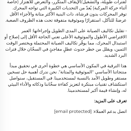
لفترات طويلة، والتشغيل/الإيقاف المتكرر، والتعرض للاهتزاز (خاصة
أثناء حركة المركبة) يُعدّ من التحديات الكبيرة التي تواجه المحرك.
توفر المحركات بدون فرشاة، ذات البنية الأكثر متانة والأجزاء الأقل
عرضةً للتآكل، استقرارًا وموثوقية متفوقة تحت هذه الظروف الصعبة.
• تقليل تكاليف الصيانة على المدى الطويل وإجراءاتها: العمر
الافتراضي الأطول والموثوقية الأعلى تعني الحاجة الأقل إلى إصلاح أو
استبدال المحرك، مما يوفّر تكاليف الصيانة المحتملة ويختصر الوقت
الثمين، ويقلل من خطر حدوث عطلٍ مفاجئٍ في السخّان خلال فترات
البرد الشديد.
هذا الترقية في المكون الأساسي هي خطوة أخرى في تحقيق مبدأ
منتجاتنا الأساسي "الموثوقية والمتانة". نحن ندرك أهمية حل تسخين
مستقر وطويل الأمد بالنسبة لمستخدمينا. في المستقبل، سنواصل
استكشاف تقنيات مبتكرة لتعزيز كفاءة سخّاننا وذكائه والأداء البيئي
له، وإنشاء قيمة أكبر لمستخدمينا.
تعرف على المزيد:
اتصل بدعم العملاء:
[email protected]