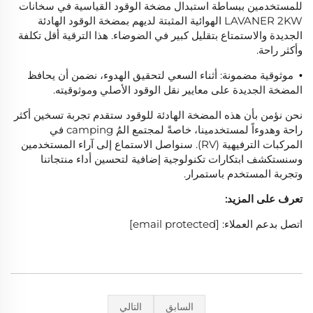
للمستخدمين ببساطة استبدال مضخة الوقود القياسية في سخانات
LAVANER 2KW الهوائية المثبتة لديهم بمضخة الوقود الهادئة
الجديدة والاستمتاع بتقليل كبير في الضوضاء. هذا الترقية أقل تكلفة
وأكثر راحة.
موثوقية مضمونة: أثناء السعي لتحقيق الهدوء، نضمن أن يحافظ
•
المضخة الجديدة على معايير نقل الوقود الأصلي وموثوقيته.
نحن نؤمن بأن هذه المضخة الهادئة للوقود ستقدم تجربة تسخين أكثر
راحة وهدوءاً لمستخدمينا، خاصةً لمجتمع المُ camping في
المركبات الترفيهية (RV). سنواصل الاستماع إلى آراء المستخدمين
وسنستكشف ابتكارات تكنولوجية إضافية لتحسين أداء منتجاتنا
وتجربة المستخدم باستمرار.
تعرف على المزيد:
اتصل بدعم العملاء:
[email protected]
السابق
التالي