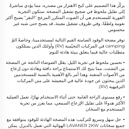
يركّز هذا التصميم على كبح الاهتزاز من مصدره، مما يؤدي مباشرةً
إلى تقليل ملحوظ في ضجيج تشغيل المضخة. ستكون التجربة
الفورية للمستخدم هي أن الصوت المتكرر المزعج "النقر" يصبح أكثر
نعومة ولطفًا، وفي ظروف تشغيل معينة، قد يصبح حتى شبه غير
محسوس.
توفر مضخة الوقود الصامتة القيم التالية لمستخدمينا، وخاصةً المُ
camping في المركبات التخيّمية (RV) وأولئك الذين يمتلكون
متطلبات عالية فيما يتعلق ببيئة هادئة للنوم:
تحسين ملحوظ في تجربة الليل: يقلل الضوضاء الناتجة عن المضخة
•
من التشتت، مما يتيح لك الاستمتاع براحة دافئة وهادئة دون إزعاج
من الأصوات المتعبة. وهذا أمر بالغ الأهمية بالنسبة للمستخدمين
الذين يبحثون عن جودة عالية في المعيشة على متن المركبات
الترفيهية (RV).
رفع مستوى الراحة العامة: حتى أثناء الاستخدام نهارًا، تعمل العملية
•
الأكثر هدوءًا على تقليل الإزعاج السمعي، مما يعزز من تجربة
المستخدم مع السخان.
حل سهل وسريع للتركيب: هذه المضخة الهادئة للوقود متوافقة مع
•
جميع سخانات LAVANER 2KW الهوائية التي تعمل بالديزل. يمكن