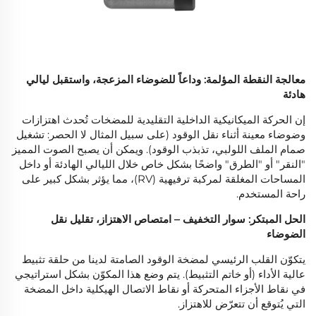
معالجة النقطة المؤلمة: وداعاً للضوضاء المزعجة، واستقبل ليالي
هادئة
إن الحركة الميكانيكية الداخلية التقليدية للمضخات تُحدث اهتزازات
وضوضاء معينة أثناء نقل الوقود (على سبيل المثال لا الحصر: تشغيل
صمام الملف اللولبي، تذبذب الوقود). ويمكن أن يصبح الصوت المميز
"النقر" أو "الطرق" واضحًا بشكل خاص خلال الليالي الهادئة أو داخل
المساحات المغلقة لمركبة ترفيهية (RV)، مما يؤثر بشكل كبير على
راحة المستخدم.
الحل المبتكر: سوار التخفيف – امتصاص الاهتزاز، تقليل نقل
الضوضاء
يتكوّن القلب الرئيسي لمضخة الوقود الصامتة لدينا من حلقة تثبيط
عالية الأداء (أو خاتم التثبيط). يتم وضع هذا المكوّن بشكل استراتيجي
في نقاط الأجزاء المتحركة أو نقاط الاتصال الهيكلية داخل المضخة
التي يُتوقع أن تتعرّض للاهتزاز.