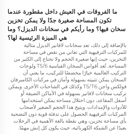
ما الفروقات في العيش داخل مقطورة عندما
تكون المساحة صغيرة جدًا ولا يمكن تخزين
سخان فيها؟ وما رأيكم في سخانات الديزل؟ وما
هي الميزة الرئيسية لها؟
بالإضافة إلى ذلك، تعد سخانات لافانير الديزل مثالية
للمركبات الترفيهية التي تعاني من نقص في مساحة
التخزين، حيث إنها صغيرة الحجم ولا تحتاج إلى الكثير من
المساحة. تُعد أقواس السخان القياسية T5/6 ولوحات
التركيب العالمية خيارًا مخصصًا للتركيب، ما يعني أن
السخان يمكن تثبيته بسهولة وأمان في مركبات الكامبرفان
فولكس واجن T5/T6 وكذلك في الشاحنات الأخرى. ويمكن
تركيب سخانات لافانير بسهولة في الأماكن الضيقة أو
أسفل المقاعد، دون احتلال مساحة يمكن استخدامها
للأدوات والإمدادات. ويتيح هذا الحجم الصغير لأصحاب
المركبات الترفيهية الحصول على تدفئة قوية دون التضحية
بأي مساحة تخزين، وهي نقطة بالغة الأهمية في الرحلات
بعيدًا عن الشبكة الكهربائية، حيث يكون كل إنش مهمًا.