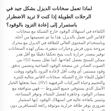
لماذا تعمل سخانات الديزل بشكل جيد في
الرحلات الطويلة إذا كنت لا تريد الاضطرار
باستمرار إلى إعادة التزود بالوقود؟
الكفاءة في استهلاك الوقود خارج الشبكة مع سخانات
لافانير التي تعمل بالديزل، هذا ما تم تصميمها من أجله.
وباستخدام المحتوى العالي للطاقة في الديزل مع محرك
مروحة بدون فرش وخيارات متغيرة، يمكن لهذه السخانات
توفير مصدر حرارة ثابت يتيح تحكمًا دقيقًا مع أقل هدر
ممكن للمنتج بفضل كفاءتها. كما تقلل بنسبة 50٪ من
الصوت الصادر عن مضخة الوقود الصاخبة وتضمن تدفق
وقود مستمر، أي وقت أقل لإعادة التزود بالوقود ووقت
أطول للبقاء خارج الشبكة. سخانات لافانير مثالية للتنزه
والتخييم وحياة المركبات الترفيهية (RV)، مما يجعلها الخيار
الأمثل الذي يستوفي جميع الشروط — فهي متوافقة مع
مصادر الوقود، وجاهزة لفصل الشتاء، وتوفر المساحة،
وتتميز بكفاءة عالية في استهلاك الوقود. إنها استثمار
ضروري يوفر طاقة حرارية موثوقة رائعة للمسافرين دون
التفريط في الحرية.