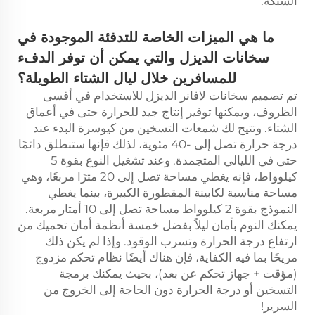
الشبكة.
ما هي الميزات الخاصة للتدفئة الموجودة في
سخانات الديزل والتي يمكن أن توفر الدفء
للمسافرين خلال ليال الشتاء الطويلة؟
تم تصميم سخانات لافانر الديزل للاستخدام في أقسى
الظروف، ويمكنها توفير إنتاج جيد للحرارة حتى في أعماق
الشتاء. وتتيح لك شمعات التسخين من كيوسرة البدء عند
درجة حرارة تصل إلى -40 مئوية، لذلك فإنها ستنطلق دائمًا
حتى في الليالي المتجمدة. وعند تشغيل النوع بقوة 5
كيلوواط، فإنه يغطي مساحة تصل إلى 20 مترًا مربعًا، وهي
مساحة مناسبة لكابينة المقطورة الكبيرة، بينما يغطي
النموذج بقوة 2 كيلوواط مساحة تصل إلى 10 أمتار مربعة.
يمكنك النوم بأمان ليلاً بفضل خمسة أنظمة أمان تحميك من
ارتفاع درجة الحرارة وتسرب الوقود. وإذا لم يكن ذلك
مريحًا بما فيه الكفاية، فإن هناك أيضًا نظام تحكم مزدوج
(مؤقت + جهاز تحكم عن بعد)، بحيث يمكنك برمجة
التسخين أو درجة الحرارة دون الحاجة إلى الخروج من
السرير!