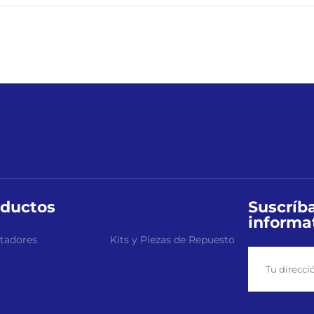
ductos
Suscríba
informa
tadores
Kits y Piezas de Repuesto