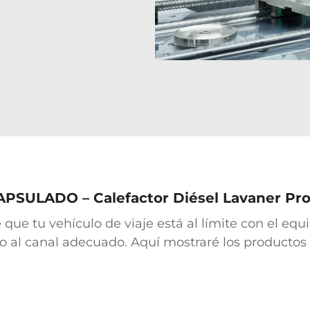
y seguridad,
didad
SULADO – Calefactor Diésel Lavaner Pro
 que tu vehículo de viaje está al límite con el e
o al canal adecuado. Aquí mostraré los productos
bre equipos de camping y utensilios de cocina util
.