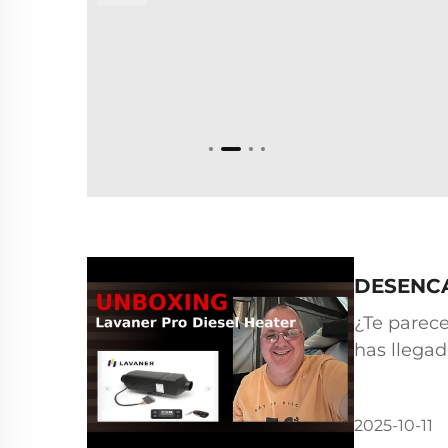
para garantizar fiabilidad 
ofreciéndote calor y como
dondequiera que vayas...
DESENCAP
¿Te parece
has llegad
reseñas so
temas co..
2025-10-11