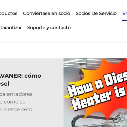
oductos
Conviértase en socio
Socios De Servicio
E
Garantizar
Soporte y contacto
LAVANER: cómo
esel
 calentadores
e cómo se
el desde cero.
ecisión hasta el
so está diseñado