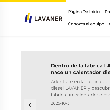
Página De Inicio
Pr
Conozca al equipo
Dentro de la fábrica 
nace un calentador di
Adéntrate en la fábrica de
diesel LAVANER y descubr
fabrica un calentador dies
Desde el mecanizado de pr
2025-10-31
ensamblaje final, cada pa