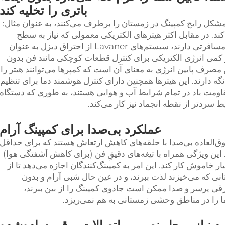
باتری را تخلیه کند
ترهای دیزلی هوای آب و هوایی Lavaner مشکل رایج کمپینگ در زمستان را برطرف می‌کنند، به عنوان مثال:
ند. در مقابل اکثر هیترهای الکتریکی معمولی که نیاز به سطح
بالایی از ولتاژ مصرفی از باتری‌های خودروی مسافرتی دارند، سیستم‌های Lavaner از احتراق دیزل به عنوان
ار کمی انرژی الکتریکی برای کنترل قطعات کوچکی مانند فن بدون
مصرف پایین انرژی به معنای آن است که کمپرها می‌توانند هیتر را
 دارند. این هیترها همچنین دارای کنترل هوشمند دما برای تنظیم
اومت باد در تمام شرایط آب و هوایی هستند، به طوری که دستگاه
ردتر از نقطه انجماد نیز کار می‌کند.
عملکرد بی‌صدا برای کمپینگ آرام
‌العاده بی‌صدا با حلقه‌های کاهش ارتعاش هستند که برای حداقل
ن ویژگی همراه با تیغه‌های دقیقِ فن (برای کاهش آشفتگی هوا)
اموش کار کند. این امر به کمپینگ‌کنندگان اجازه می‌دهد تا از
ی که می‌خیزند لذت ببرند، و در عین حال شبی آرام و بدون
برقی پرسر و صدا ممکن است جادوی کمپینگ را از بین ببرند،
ا را در مناطق وحشی زمستانی به هم نمی‌ریزد.