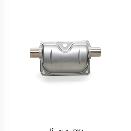
مutesر خروجی گاز