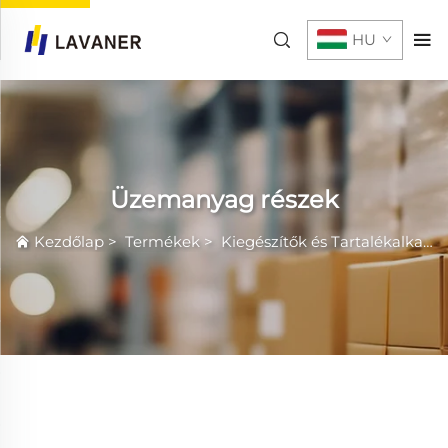
HU
Üzemanyag részek
Kezdőlap
>
Termékek
>
Kiegészítők és Tartalékalkatrészek