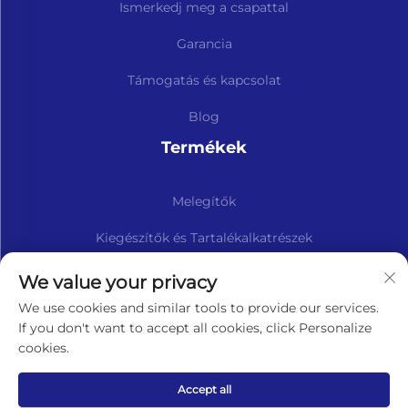
Ismerkedj meg a csapattal
Garancia
Támogatás és kapcsolat
Blog
Termékek
Melegítők
Kiegészítők és Tartalékalkatrészek
Iratkozzon fel hírlevelünkre
We value your privacy
We use cookies and similar tools to provide our services.
If you don't want to accept all cookies, click Personalize
Feliratkozás
cookies.
Szerzői jog © Lavaner (Beijing) Kereskedelmi Korlátolt
Accept all