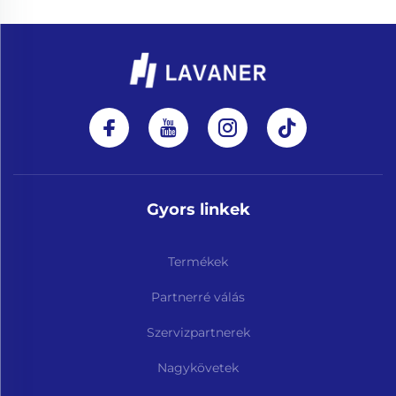
Gyors linkek
Termékek
Partnerré válás
Szervizpartnerek
Nagykövetek