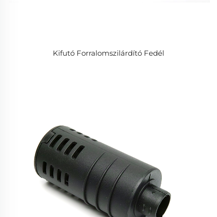
Kifutó Forralomszilárdító Fedél