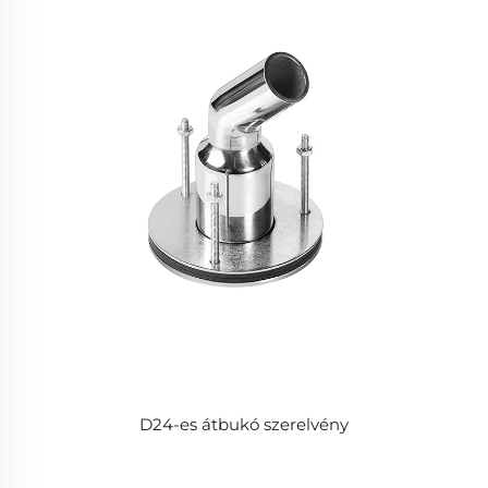
D24-es átbukó szerelvény