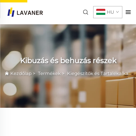
HU
Kibuzás és behuzás részek
Kezdőlap
>
Termékek
>
Kiegészítők és Tartalékalkatrészek