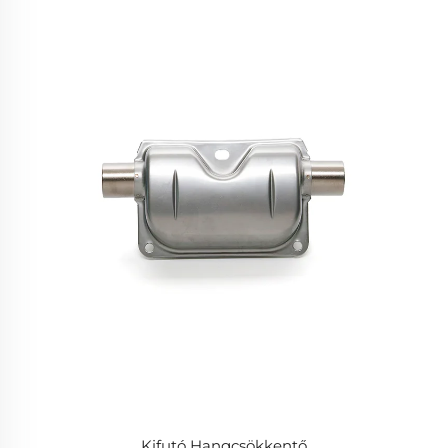
Kifutó Hangcsökkentő