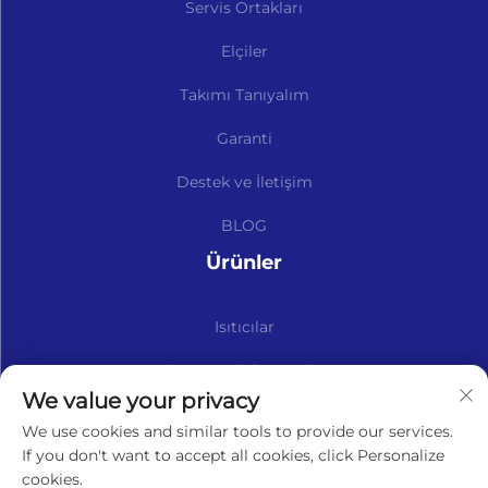
Servis Ortakları
Elçiler
Takımı Tanıyalım
Garanti
Destek ve İletişim
BLOG
Ürünler
Isıtıcılar
Kits ve Yedek Parçalar
We value your privacy
Bültenimize abone olun
We use cookies and similar tools to provide our services.
If you don't want to accept all cookies, click Personalize
cookies.
Abone Ol