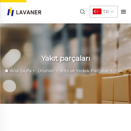
TR
Yakıt parçaları
Ana Sayfa
>
Ürünler
>
Kits ve Yedek Parçalar
>
Yakıt parçaları