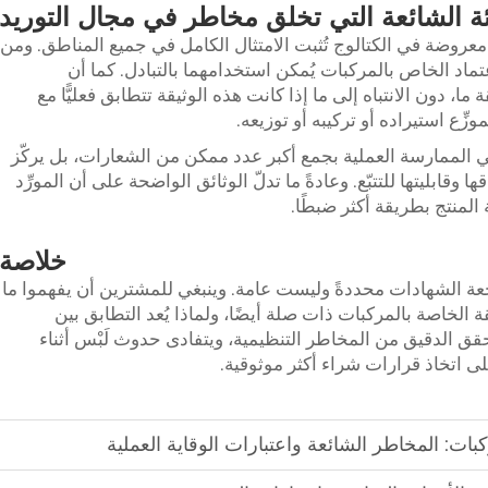
ة الشائعة التي تخلق مخاطر في مجال التوريد
معروضة في الكتالوج تُثبت الامتثال الكامل في جميع المناطق. ومن
الأخرى الافتراض بأن علامة CE والاعتماد الخاص بالمركبات يُمكن استخدامهما بالتبادل. كما أن
ا، دون الانتباه إلى ما إذا كانت هذه الوثيقة تتطابق فعليًّا مع
وزِّع استيراده أو تركيبه أو توزيعه.
ي الممارسة العملية بجمع أكبر عدد ممكن من الشعارات، بل يركّز
قابليتها للتتبّع. وعادةً ما تدلّ الوثائق الواضحة على أن المورِّد
لمنتج بطريقة أكثر ضبطًا.
خلاصة
عة الشهادات محددةً وليست عامة. وينبغي للمشترين أن يفهموا ما
 تكون الموافقة الخاصة بالمركبات ذات صلة أيضًا، ولماذا يُعد التطابق بين
 التحقق الدقيق من المخاطر التنظيمية، ويتفادى حدوث لَبْس أثناء
لى اتخاذ قرارات شراء أكثر موثوقية.
ت: المخاطر الشائعة واعتبارات الوقاية العملية