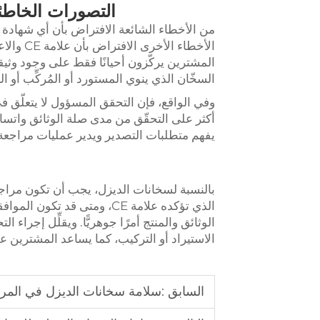
التصورات الخاطئ
من الأخطاء الشائعة الافتراض بأن أي شهادة 
الأخطاء 
المشترين يركّزون أحيانًا فقط على وجود وثيقة م
السخّان الذي ينوي المستورد أو المُركِّب أو الم
وفي الواقع، فإن التحقق المسؤول لا يتعلّق ف
أكثر على التحقّق من مدى صلة الوثائق واتساقها و
يفهم متطلبات التصدير ويدير عمليات مراجعة ا
بالنسبة لسخانات الديزل، يجب أن تكون مراج
الذي تؤكده علامة CE، ومتى قد
الوثائق والمنتج أمرًا جوهريًّا. ويقلِّل إجراء
الاستيراد أو التركيب، كما يساعد المشترين ع
السابق :
سلامة سخانات الديزل في المركبا