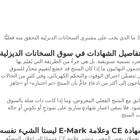
 تفاصيل الشهادات في سوق السخانات الديزلية
 تسمية تسويقية. بل هي جزءٌ من الطريقة التي يُقيّم بها
 النهائيون ما إذا كان المنتج قد خضع لتقييمٍ محدَّدٍ للسوق
تتضمَّن احتراق الوقود، والتحكم الكهربائي، وفي كثيرٍ من الحالات
ون إلى أكثر من ادعاءٍ عامٍّ بأن المنتج «تم اختباره» أو «جاهز
تطابق مع المنتج الفعلي المعروض، وما إذا كانت ذات صلة بالسوق
 فلا ينبغي اعتبار شهادةٍ ساريةٍ على نموذجٍ أو تكوينٍ أو حالة
ت المنتج.
E-Mark ليستا الشيء نفسه
غالبًا ما يُذكر هذان المصطلحان معًا، لكنهما لا يحملان نفس المعنى. وتشير علامة CE عمومًا إلى إعلان المصنِّع