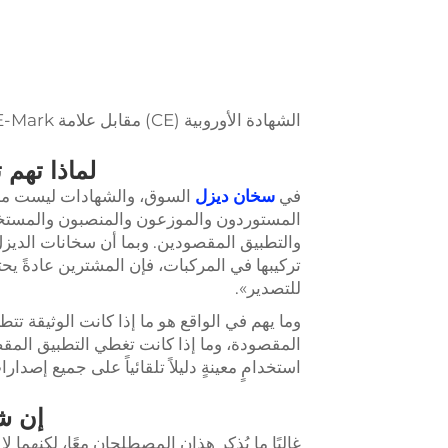
الشهادة الأوروبية (CE) مقابل علامة E-Mark: ما الذي يجب على مشتري السخانات الديزلية التحقق منه فعليًّا.
لماذا تهم
في
سخان ديزل
السوق، والشهادات ليست مجرد
المستوردون والموزعون والمنصبون والمستخدمون
والتطبيق المقصودين. وبما أن سخانات الديزل 
تركيبها في المركبات، فإن المشترين عادةً يحتاج
للتصدير».
وما يهم في الواقع هو ما إذا كانت الوثيقة ت
المقصودة، وما إذا كانت تغطي التطبيق المقصود.
استخدامٍ معينةٍ دليلاً تلقائياً على جميع إصدارا
إن شهادة CE وعلامة 