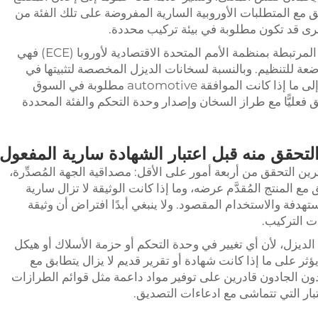
فق مع المتطلبات الأوروبية السارية المفروضة على تلك الفئة من
خرى قد تكون مطلوبة في بيئة تركيب محددة.
أما الموافقة الخاصة بالعلامة E أو الموافقات المرتبطة بمنظمة الأمم المتحدة الاقتصادية لأوروبا (ECE) فهي
تباطًا بالتطبيقات automotive الخاضعة للتنظيم. وبالنسبة لسخانات الديزل المخصصة لتثبيتها في
المركبات، ينبغي على المشترين الانتباه جيدًا إلى ما إذا كانت الموافقة automotive مطلوبة في السوق
ق فعليًّا مع طراز السخان وإصدار وحدة التحكم والفئة المحددة
تحقق منه قبل اعتبار الشهادة سارية المفعول
ن التحقق من أربعة أمور على الأقل: مصداقية الجهة المُصدِّرة،
مع المنتج المُقدَّم عرضه، وما إذا كانت الوثيقة لا تزال سارية
هدفة والاستخدام المقصود. ولا ينبغي أبدًا افتراض أن وثيقة
ت التركيب.
لديزل، لأن أي تغيير في وحدة التحكم أو حزمة الأسلاك أو هيكل
ثر على ما إذا كانت شهادة أو تقرير قديم لا يزال يتطابق مع
وردون الجادون قادرين على توفير مواد داعمة مثل قوائم الطرازات
بار التي تتماشى مع ادعاءات التصديق.