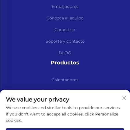
Embajadores
Conozca al equipo
Garantizar
Soporte y contacto
BLOG
Productos
Calentadores
Kits y Piezas de Repuesto
We value your privacy
Suscríbase a nuestro boletín informativo
We use cookies and similar tools to provide our services.
If you don't want to accept all cookies, click Personalize
cookies.
Suscribirse