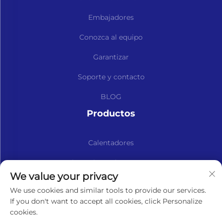
Embajadores
Conozca al equipo
Garantizar
Soporte y contacto
BLOG
Productos
Calentadores
Kits y Piezas de Repuesto
We value your privacy
Suscríbase a nuestro boletín informativo
We use cookies and similar tools to provide our services.
If you don't want to accept all cookies, click Personalize
cookies.
Suscribirse