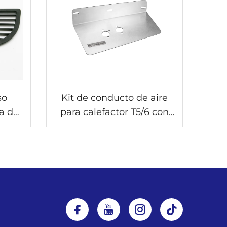
so
Kit de conducto de aire
a de
para calefactor T5/6 con
soporte - personalizado
para kits de conductos de
aire