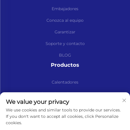
Embajadores
Conozca al equipo
Garantizar
Soporte y contacto
BLOG
Productos
Calentadores
Kits y Piezas de Repuesto
We value your privacy
Suscríbase a nuestro boletín informativo
We use cookies and similar tools to provide our services.
If you don't want to accept all cookies, click Personalize
cookies.
Suscribirse