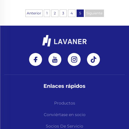
Anterior
1
2
3
4
5
Siguiente
Enlaces rápidos
Productos
Conviértase en socio
Socios De Servicio