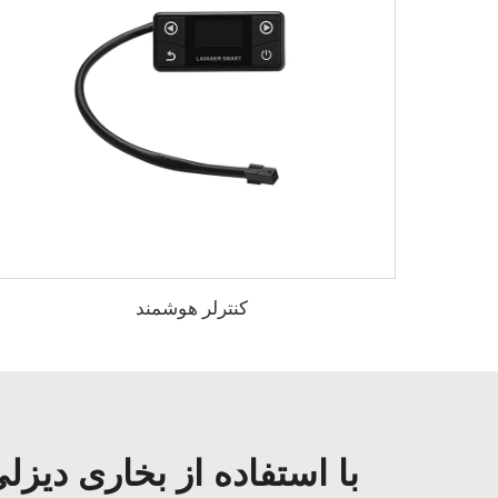
کنترلر هوشمند
با استفاده از بخاری دیزلی Lavaner Pro 5kw به‌راحتی فضاهای بزرگ را گرم