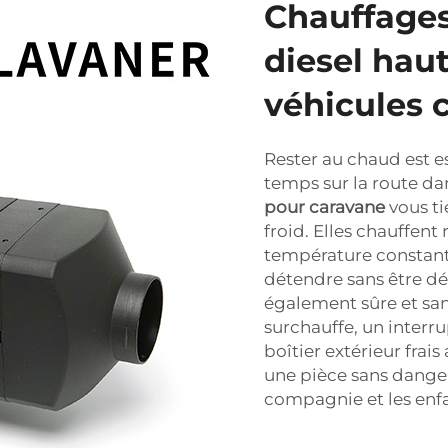
Chauffage
diesel ha
véhicules
Rester au chaud est e
temps sur la route d
pour caravane
vous t
froid. Elles chauffen
température constante
détendre sans être dér
également sûre et san
surchauffe, un interr
boîtier extérieur frai
une pièce sans dange
compagnie et les enfa