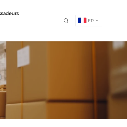
sadeurs
FR
n