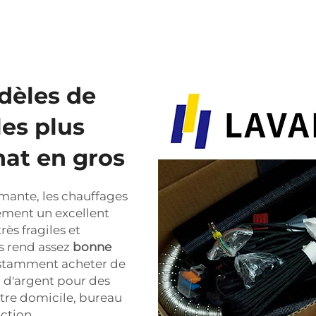
dèles de
les plus
hat en gros
rmante, les chauffages
ement un excellent
rès fragiles et
es rend assez
bonne
nstamment acheter de
 d'argent pour des
otre domicile, bureau
uction.