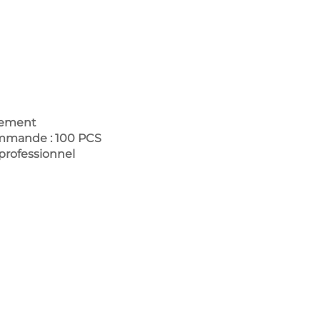
uement
mmande : 100 PCS
 professionnel