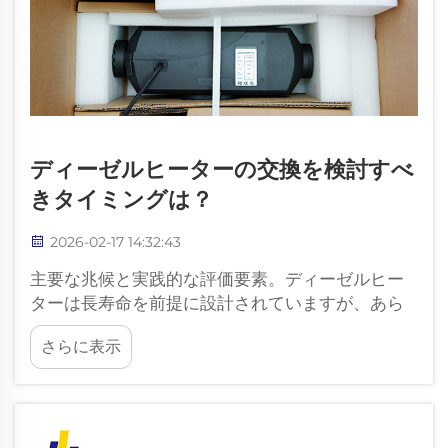
ディーゼルヒーターの交換を検討すべ
きタイミングは？
2026-02-17 14:32:43
主要な兆候と実践的な評価要素。ディーゼルヒー
ターは長寿命を前提に設計されていますが、あら
ゆる機械式システムと同様に、経年による性能変
さらに表示
化が生じます。交換を検討すべき時期を把握する
ことで、信頼性の高い暖房性能を維持し、予期せ
ぬ…