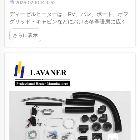
2026-02-10 14:31:52
ディーゼルヒーターは、RV、バン、ボート、オフ
グリッド・キャビンなどにおける冬季暖房に広く
用いられています。しかし、寒冷環境では、性能
さらに表示
や信頼性に影響を及ぼす追加の運用課題が生じま
す。こうした要因を理解することで、安定した…