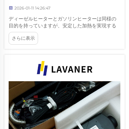
2026-01-11 14:26:47
ディーゼルヒーターとガソリンヒーターは同様の
目的を持っていますが、安定した加熱を実現する
方法に違いがあります。これらの違いを理解する
さらに表示
ことで、ユーザーは自身の用途や使用環境に合っ
たシステムを選択できます。燃料の特性と燃焼プ
ロセス...