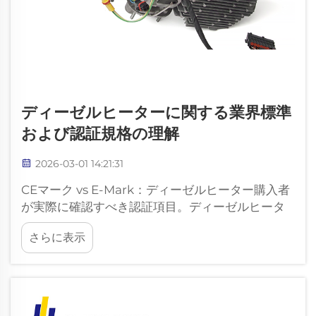
ディーゼルヒーターに関する業界標準
および認証規格の理解
2026-03-01 14:21:31
CEマーク vs E-Mark：ディーゼルヒーター購入者
が実際に確認すべき認証項目。ディーゼルヒータ
ー市場における認証の重要性。ディーゼルヒータ
さらに表示
ー市場では、認証は単なるマーケティング用ラベ
ルではありません。それは、輸入業者、卸売業
者、設置業者…