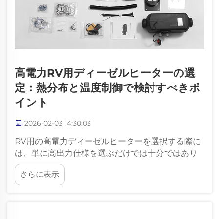
高電力RV用ディーゼルヒーターの選
定：熱分布と温度制御で検討すべきポ
イント
2026-02-03 14:30:03
RV用の高電力ディーゼルヒーターを選択する際に
は、単に高出力仕様を選ぶだけでは十分ではあり
ません。快適性は暖房能力だけでなく、空間全体
さらに表示
への熱の供給効率および制御性能にも大きく依存
します。暖房についての理解…