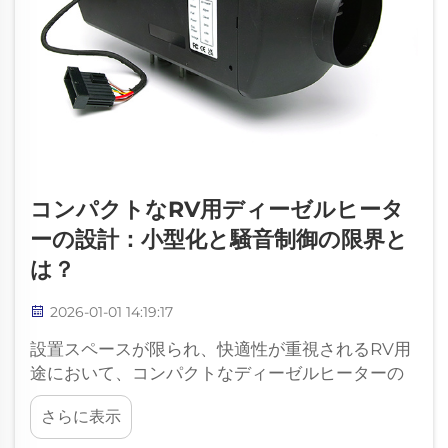
コンパクトなRV用ディーゼルヒータ
ーの設計：小型化と騒音制御の限界と
は？
2026-01-01 14:19:17
設置スペースが限られ、快適性が重視されるRV用
途において、コンパクトなディーゼルヒーターの
人気は高まっています。しかし、安定した運転性
さらに表示
能と許容できる騒音レベルを維持しつつヒーター
のサイズを小さくすることは、いくつかの技術的