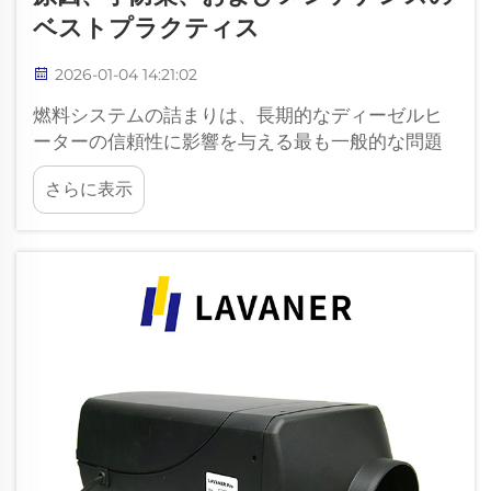
ベストプラクティス
2026-01-04 14:21:02
燃料システムの詰まりは、長期的なディーゼルヒ
ーターの信頼性に影響を与える最も一般的な問題
の一つです。現代のヒーターは精密な燃料計量で
さらに表示
動作するように設計されていますが、その性能は
燃料の質、システムの清浄度、および配管の状態
に大きく依存しています。