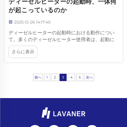
ディーゼルヒーターの起動時、一体何
が起こっているのか
2025-12-26 14:17:40
ディーゼルヒーターの起動時における動作につい
て。多くのディーゼルヒーター使用者は、起動に
少し時間がかかり、温風が吹き出すまでにいくつ
さらに表示
かのステップを経ることに気づきます。この挙動
は正常であり、ヒーターが安全で安定した運転を
確保する仕組みを表しています。U...
前へ
1
2
3
4
5
次へ