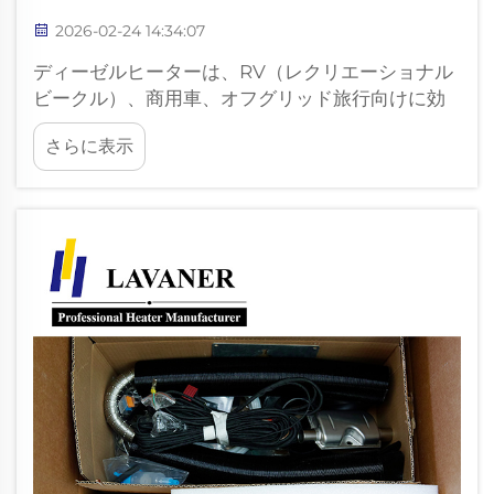
2026-02-24 14:34:07
ディーゼルヒーターは、RV（レクリエーショナル
ビークル）、商用車、オフグリッド旅行向けに効
果的な暖房を提供します。他の燃料式暖房システ
さらに表示
ムと同様に、安全な運用には適切な設置、保守、
および潜在的なリスクに対する十分な認識が不可
欠です。潜在的なリスクを理解すること…