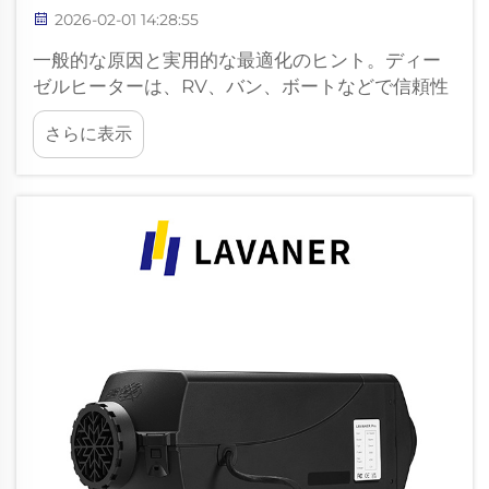
2026-02-01 14:28:55
一般的な原因と実用的な最適化のヒント。ディー
ゼルヒーターは、RV、バン、ボートなどで信頼性
と効率性に優れた暖房を提供することから広く使
さらに表示
用されています。しかし、一部のユーザーは、実
際の燃料消費量が現実の使用条件下で予想よりも
高くなることに気づいています…