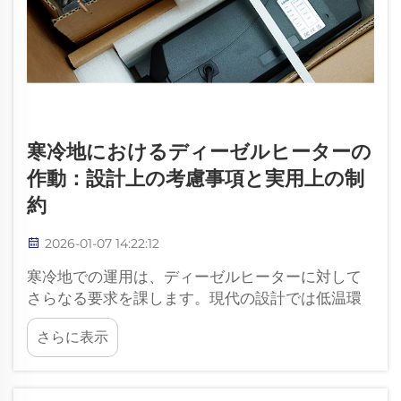
寒冷地におけるディーゼルヒーターの
作動：設計上の考慮事項と実用上の制
約
2026-01-07 14:22:12
寒冷地での運用は、ディーゼルヒーターに対して
さらなる要求を課します。現代の設計では低温環
境下でも動作可能ですが、その性能はシステム設
さらに表示
計と使用条件の両方に依存します。低温環境にお
ける課題 温度が低下すると...