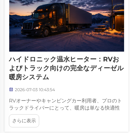
ハイドロニック温水ヒーター：RVお
よびトラック向けの完全なディーゼル
暖房システム
2026-07-03 10:43:54
RVオーナーやキャンピングカー利用者、プロのト
ラックドライバーにとって、暖房は単なる快適性
の問題ではなく、寒冷地では休息の質、車両の即
さらに表示
応性、燃料効率、日常の安全性にも影響を及ぼし
ます。ディーゼル式ハイドロニック温水暖房機