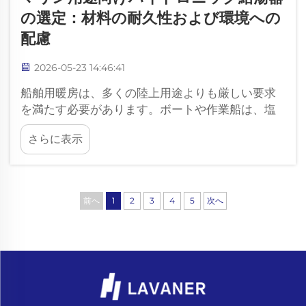
の選定：材料の耐久性および環境への
配慮
2026-05-23 14:46:41
船舶用暖房は、多くの陸上用途よりも厳しい要求
を満たす必要があります。ボートや作業船は、塩
分を含む空気、振動、高湿度、限られた設置スペ
さらに表示
ース、そして厳格な安全性要件に直面します。水
冷式給湯機は、船上で静かで安定した暖房を提供
できますが、…
前へ
1
2
3
4
5
次へ