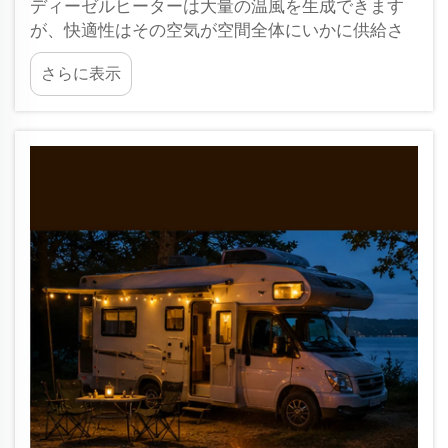
ディーゼルヒーターは大量の温風を生成できます
が、快適性はその空気が空間全体にいかに供給さ
れるかによって決まります。キャンピングカー、
さらに表示
トラックのキャビン、RV、または小型のマリンキ
ャビンでは、ヒーター付近は暖かいのに、後部や
足元は冷たいと感じることがよくあります…