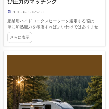
び圧力のマッチング
2026-06-16 16:37:22
産業用ハイドロニクスヒーターを選定する際は、
単に加熱能力を考慮すればよいわけではありませ
ん。作業場、倉庫、温室、および車両整備施設で
さらに表示
は、配管の長さが長く、放熱器の数も多いことが
よくあります。流量、ポンプ揚程…