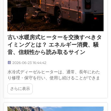
古い水暖房式ヒーターを交換すべきタ
イミングとは？ エネルギー消費、騒
音、信頼性から読み取るサイン
2026-06-23 16:44:42
水冷式ディーゼルヒーターは、通常、長年にわた
り修理・保守を行い、使用し続けることができま
す。しかし、繰り返される修理、効率の低下、運
さらに表示
転の不安定化、あるいは安全性への懸念などによ
り、継続的な保守よりも交換が合理的となる時期
が訪れます。その…