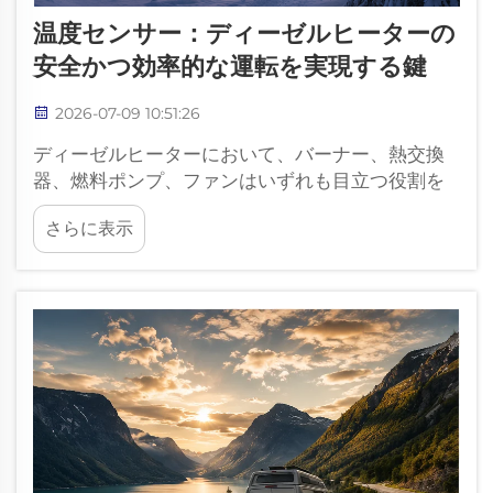
温度センサー：ディーゼルヒーターの
安全かつ効率的な運転を実現する鍵
2026-07-09 10:51:26
ディーゼルヒーターにおいて、バーナー、熱交換
器、燃料ポンプ、ファンはいずれも目立つ役割を
果たします。しかし、温度センサーも同様に重要
さらに表示
であり、制御ユニットが安全性、効率性、快適性
を管理するために必要なデータを提供します。