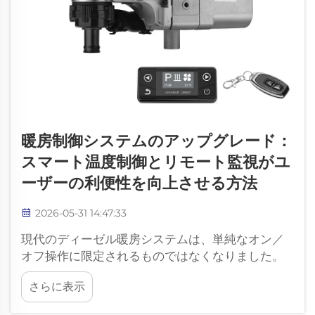
暖房制御システムのアップグレード：
スマート温度制御とリモート監視がユ
ーザーの利便性を向上させる方法
2026-05-31 14:47:33
現代のディーゼル暖房システムは、単純なオン／
オフ操作に限定されるものではなくなりました。
適切な制御システムを採用することで、ユーザー
さらに表示
は温度をより正確に管理し、不要な燃料消費を削
減し、故障情報を早期に受信し、ヒーターをより