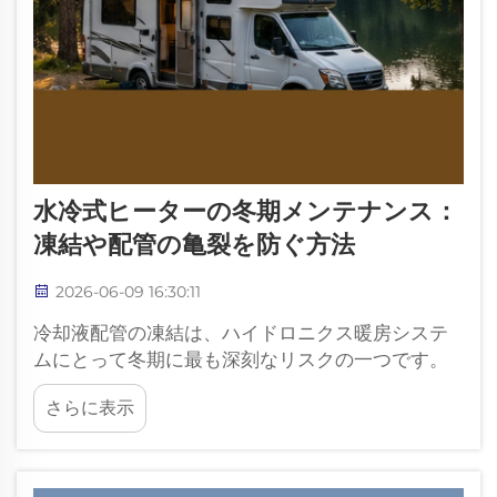
水冷式ヒーターの冬期メンテナンス：
凍結や配管の亀裂を防ぐ方法
2026-06-09 16:30:11
冷却液配管の凍結は、ハイドロニクス暖房システ
ムにとって冬期に最も深刻なリスクの一つです。
ホース、ラジエーター、継手、またはヒーターの
さらに表示
ウォータージャケット内に液体が凍結すると、膨
張して高額な修理費用を要する部品の割れを引き
起こす可能性があります。適切な冬期対策…