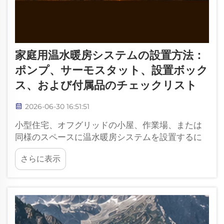
家庭用温水暖房システムの設置方法：
ポンプ、サーモスタット、設置ボック
ス、および付属品のチェックリスト
2026-06-30 16:51:51
小型住宅、オフグリッドの小屋、作業場、または
同様のスペースに温水暖房システムを設置するに
は、部屋にポータブルヒーターを置くよりも多く
さらに表示
の計画が必要です。ヒーター、ポンプ、サーモス
タット、配線ボックス、冷却液回路、および放熱
器（ヒートエミッター）はすべて…