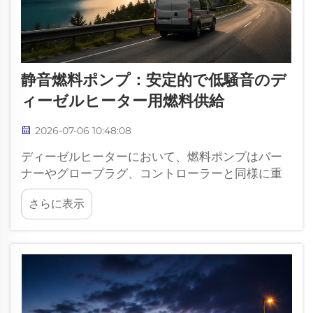
静音燃料ポンプ：安定的で低騒音のデ
ィーゼルヒーター用燃料供給
2026-07-06 10:48:08
ディーゼルヒーターにおいて、燃料ポンプはバー
ナーやグロープラグ、コントローラーと同様に重
要です。燃料タンクからヒーターへ正確な少量の
さらに表示
燃料を供給することで、燃焼プロセスの安定を維
持します。多くのユーザーにとって、主な懸念事
項の一つは…