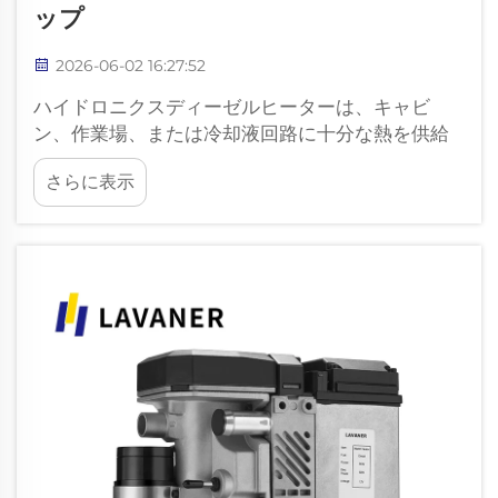
ップ
2026-06-02 16:27:52
ハイドロニクスディーゼルヒーターは、キャビ
ン、作業場、または冷却液回路に十分な熱を供給
していないにもかかわらず、動作しているように
さらに表示
見えることがあります。多くの場合、これはヒー
ター本体の故障を意味するものではありません。
問題は、冷却液の流量やエア噛みなどに起因して
いることが多いです…