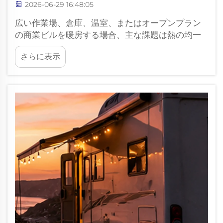
2026-06-29 16:48:05
広い作業場、倉庫、温室、またはオープンプラン
の商業ビルを暖房する場合、主な課題は熱の均一
な分配です。ヒーターの出力が十分であっても、
さらに表示
温風が天井付近に滞留したり、特定のエリアだけ
が暖められたりすると、空間全体が均一に暖かく
感じられないことがあります…