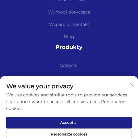
Wymogi dotyczące
Wsparcie i kontakt
Blog
Produkty
Grzejniki
Zestawy i Części Zamiennych
We value your privacy
Subskrybuj nasz newsletter
We use cookies and similar tools to provide our services.
If you don't want to accept all cookies, click Personalize
cookies.
Subskrybuj
Accept all
Copyright © Lavaner (Beijing) Trading Co.,Ltd. Wszelkie
Personalize cookies
prawa zastrzeżone -
Polityka prywatności