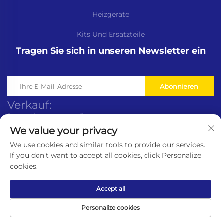
Heizgeräte
Kits Und Ersatzteile
Tragen Sie sich in unseren Newsletter ein
Abonnieren
Verkauf:
[email protected]
We value your privacy
Vermarktung:
[email protected]
We use cookies and similar tools to provide our services.
If you don't want to accept all cookies, click Personalize
Garantie:
cookies.
[email protected]
Accept all
Copyright © Lavaner (Beijing) Trading Co.,Ltd. Alle
Personalize cookies
Rechte vorbehalten -
Datenschutzrichtlinie